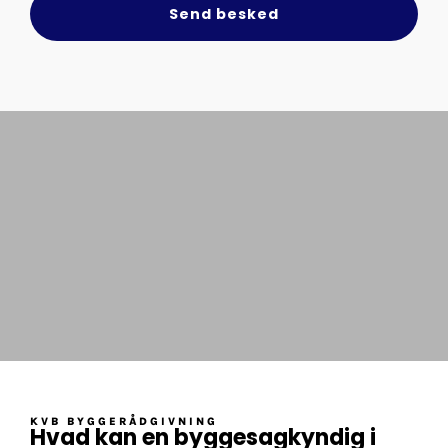
Send besked
KVB BYGGERÅDGIVNING
Hvad kan en byggesagkyndig i