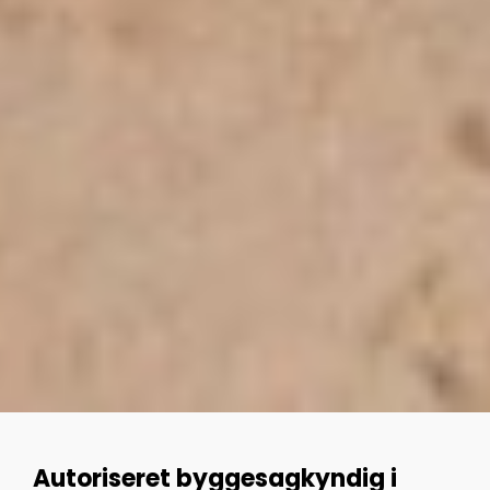
Autoriseret byggesagkyndig i