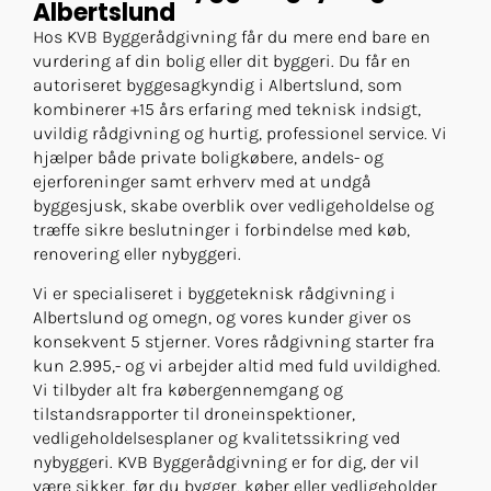
Albertslund
Hos KVB Byggerådgivning får du mere end bare en
vurdering af din bolig eller dit byggeri. Du får en
autoriseret byggesagkyndig i Albertslund, som
kombinerer +15 års erfaring med teknisk indsigt,
uvildig rådgivning og hurtig, professionel service. Vi
hjælper både private boligkøbere, andels- og
ejerforeninger samt erhverv med at undgå
byggesjusk, skabe overblik over vedligeholdelse og
træffe sikre beslutninger i forbindelse med køb,
renovering eller nybyggeri.
Vi er specialiseret i byggeteknisk rådgivning i
Albertslund og omegn, og vores kunder giver os
konsekvent 5 stjerner. Vores rådgivning starter fra
kun 2.995,- og vi arbejder altid med fuld uvildighed.
Vi tilbyder alt fra købergennemgang og
tilstandsrapporter til droneinspektioner,
vedligeholdelsesplaner og kvalitetssikring ved
nybyggeri. KVB Byggerådgivning er for dig, der vil
være sikker, før du bygger, køber eller vedligeholder