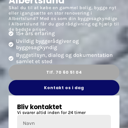
Albertslund
Skal du til at købe en gammel bolig, bygge nyt
eller igangsætte en stor renovering i
Albertslund? Med os som din byggesagkyndige
i Albertslund får du god rådgivning og hjælp til
de bedste priser.
15+ års erfaring
Uvildig byggerådgiver og
byggesagkyndig
Byggetilsyn, dialog og dokumentation
samlet et sted
Tlf. 70 60 51 04
Kontakt os i dag
Bliv kontaktet
Vi svarer altid inden for 24 timer