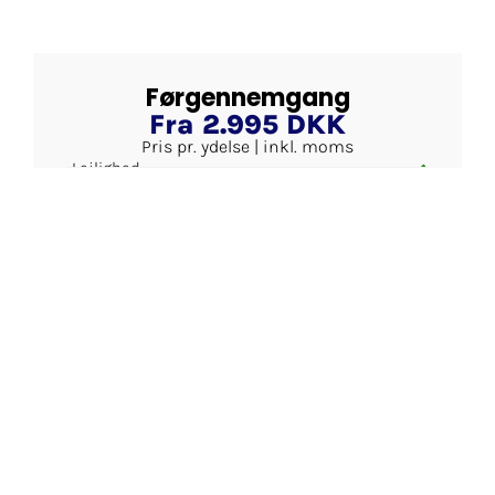
Førgennemgang
Fra 2.995 DKK
Pris pr. ydelse | inkl. moms
Lejlighed
Rækkehus
Helårshus
Sommerhus
Kolonihavehus
Ved en førgennemgang gennemgås det udførte
arbejde hvortil fejl og mangler bliver registeret,
således en eventuel entreprenør har mulighed
for at få udbedret samt færdiggjort de
eventuelle fejl og mangler. Førgennemgang
afholdes typisk 1 til 3 uger før