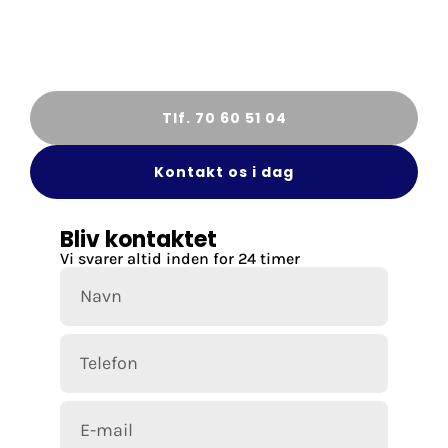
Uvildig byggerådgiver og
byggesagkyndig
Byggetilsyn, dialog og dokumentation
samlet et sted
Tlf. 70 60 51 04
Kontakt os i dag
Bliv kontaktet
Vi svarer altid inden for 24 timer