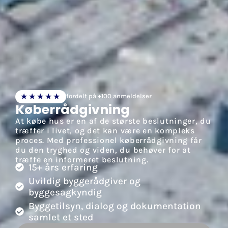
★★★★★
fordelt på +100 anmeldelser
Køberrådgivning
At købe hus er en af de største beslutninger, du
træffer i livet, og det kan være en kompleks
proces. Med professionel køberrådgivning får
du den tryghed og viden, du behøver for at
træffe en informeret beslutning.
15+ års erfaring
Uvildig byggerådgiver og
byggesagkyndig
Byggetilsyn, dialog og dokumentation
samlet et sted