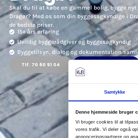
Skal du til at købe en gammel bolig, bygge nyt 
Dragør? Med os som din byggesagkyndige i Drag
de bedste priser.
15+ års erfaring
Uvildig byggerådgiver og byggesagkyndig
Byggetilsyn, dialog og dokumentation samle
Tlf. 70 60 51 04
Kontakt os i dag
Samtykke
Denne hjemmeside bruger c
Vi bruger cookies til at tilpas
vores trafik. Vi deler også 
annonceringspartnere og anal