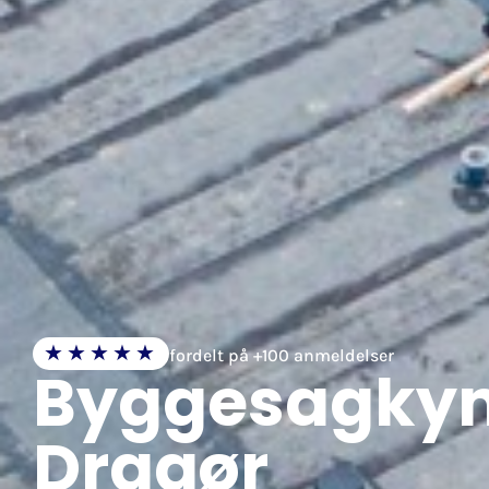
★★★★★
fordelt på +100 anmeldelser
Byggesagkyn
Dragør