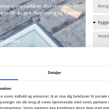
eller igangsætte en stor renovering i
ør får du god rådgivning og hjælp til
t et sted
Detaljer
ookies
se vores indhold og annoncer, til at vise dig funktioner til sociale
oplysninger om din brug af vores hjemmeside med vores partnere i
ysepartnere. Vores partnere kan kombinere disse data med andr