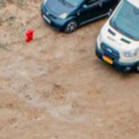
side
Ydelser
Om os
Vilkår og betingelser