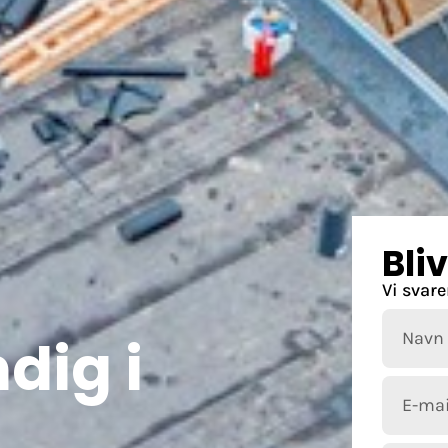
Bli
Vi svare
dig i