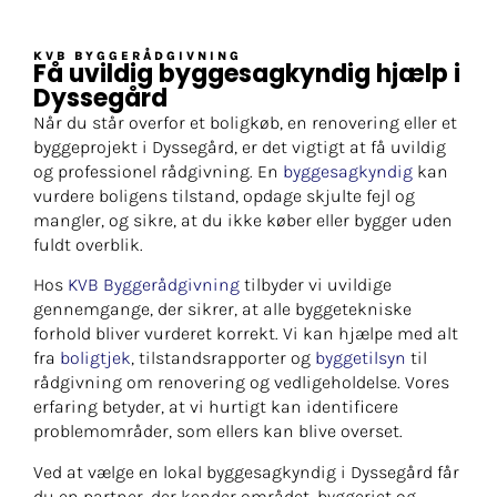
KVB BYGGERÅDGIVNING
Få uvildig byggesagkyndig hjælp i
Dyssegård
Når du står overfor et boligkøb, en renovering eller et
byggeprojekt i Dyssegård, er det vigtigt at få uvildig
og professionel rådgivning. En
byggesagkyndig
kan
vurdere boligens tilstand, opdage skjulte fejl og
mangler, og sikre, at du ikke køber eller bygger uden
fuldt overblik.
Hos
KVB Byggerådgivning
tilbyder vi uvildige
gennemgange, der sikrer, at alle byggetekniske
forhold bliver vurderet korrekt. Vi kan hjælpe med alt
fra
boligtjek
, tilstandsrapporter og
byggetilsyn
til
rådgivning om renovering og vedligeholdelse. Vores
erfaring betyder, at vi hurtigt kan identificere
problemområder, som ellers kan blive overset.
Ved at vælge en lokal byggesagkyndig i Dyssegård får
du en partner, der kender området, byggeriet og