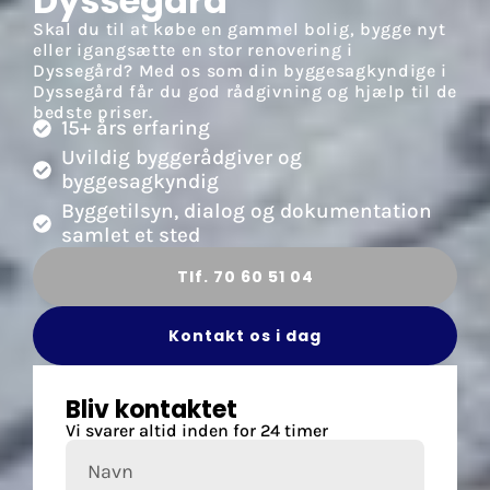
Dyssegård
Skal du til at købe en gammel bolig, bygge nyt
eller igangsætte en stor renovering i
Dyssegård? Med os som din byggesagkyndige i
Dyssegård får du god rådgivning og hjælp til de
bedste priser.
15+ års erfaring
Uvildig byggerådgiver og
byggesagkyndig
Byggetilsyn, dialog og dokumentation
samlet et sted
Tlf. 70 60 51 04
Kontakt os i dag
Bliv kontaktet
Vi svarer altid inden for 24 timer