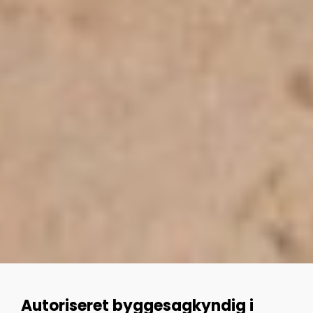
Autoriseret byggesagkyndig i