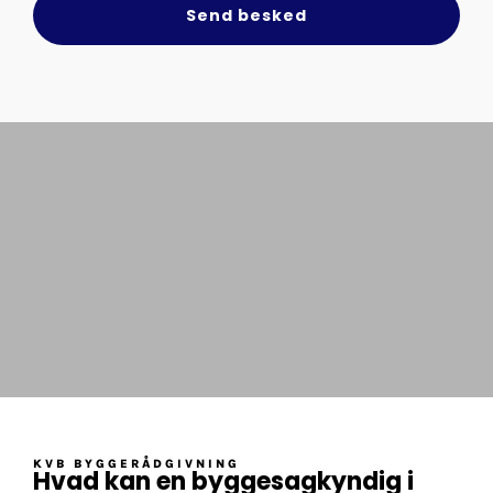
Send besked
KVB BYGGERÅDGIVNING
Hvad kan en byggesagkyndig i