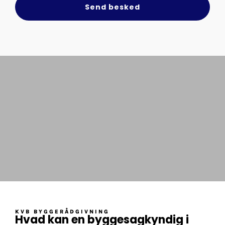
Send besked
KVB BYGGERÅDGIVNING
Hvad kan en byggesagkyndig i