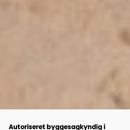
Autoriseret byggesagkyndig i