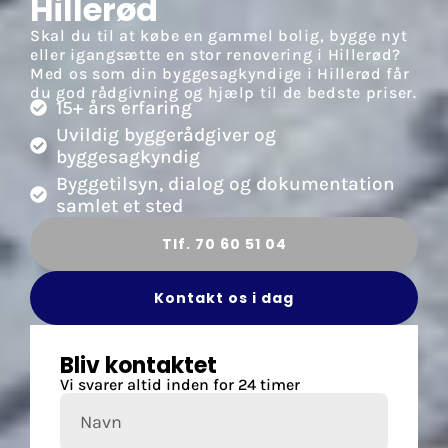
Hillerød
Skal du til at købe en gammel bolig, bygge nyt
eller igangsætte en stor renovering i Hillerød?
Med os som din byggesagkyndige i Hillerød får
du god rådgivning og hjælp til de bedste priser.
15+ års erfaring
Uvildig byggerådgiver og
byggesagkyndig
Byggetilsyn, dialog og dokumentation
samlet et sted
Tlf. 70 60 51 04
Kontakt os i dag
Bliv kontaktet
Vi svarer altid inden for 24 timer