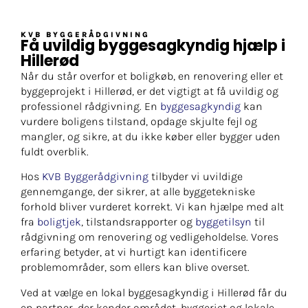
KVB BYGGERÅDGIVNING
Få uvildig byggesagkyndig hjælp i
Hillerød
Når du står overfor et boligkøb, en renovering eller et
byggeprojekt i Hillerød, er det vigtigt at få uvildig og
professionel rådgivning. En
byggesagkyndig
kan
vurdere boligens tilstand, opdage skjulte fejl og
mangler, og sikre, at du ikke køber eller bygger uden
fuldt overblik.
Hos
KVB Byggerådgivning
tilbyder vi uvildige
gennemgange, der sikrer, at alle byggetekniske
forhold bliver vurderet korrekt. Vi kan hjælpe med alt
fra
boligtjek
, tilstandsrapporter og
byggetilsyn
til
rådgivning om renovering og vedligeholdelse. Vores
erfaring betyder, at vi hurtigt kan identificere
problemområder, som ellers kan blive overset.
Ved at vælge en lokal byggesagkyndig i Hillerød får du
en partner, der kender området, byggeriet og lokale