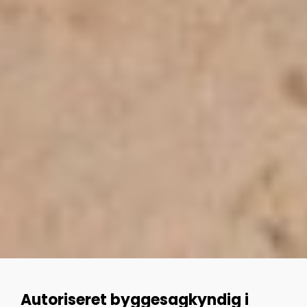
Autoriseret byggesagkyndig i