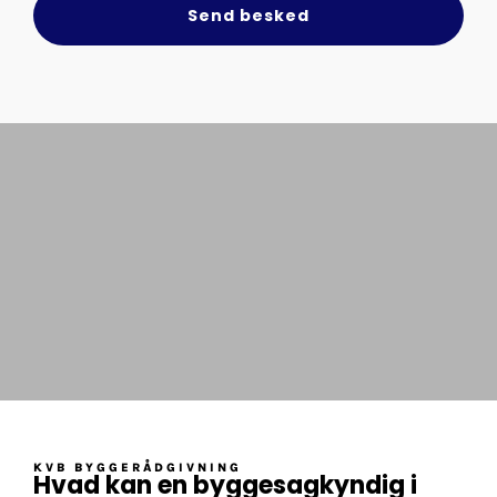
Send besked
KVB BYGGERÅDGIVNING
Hvad kan en byggesagkyndig i