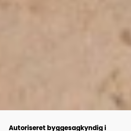
Autoriseret byggesagkyndig i