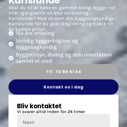
Karlslunde
Skal du til at købe en gammel bolig, bygge nyt
eller igangsætte en stor renovering i
Karlslunde? Med os som din byggesagkyndige i
Karlslunde får du god rådgivning og hjælp til
de bedste priser.
15+ års erfaring
Uvildig byggerådgiver og
byggesagkyndig
Byggetilsyn, dialog og dokumentation
samlet et sted
Tlf. 70 60 51 04
Kontakt os i dag
Bliv kontaktet
Vi svarer altid inden for 24 timer