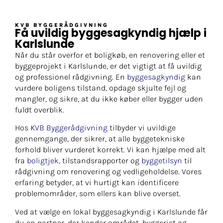
KVB BYGGERÅDGIVNING
Få uvildig byggesagkyndig hjælp i
Karlslunde
Når du står overfor et boligkøb, en renovering eller et
byggeprojekt i Karlslunde, er det vigtigt at få uvildig
og professionel rådgivning. En
byggesagkyndig
kan
vurdere boligens tilstand, opdage skjulte fejl og
mangler, og sikre, at du ikke køber eller bygger uden
fuldt overblik.
Hos
KVB Byggerådgivning
tilbyder vi uvildige
gennemgange, der sikrer, at alle byggetekniske
forhold bliver vurderet korrekt. Vi kan hjælpe med alt
fra
boligtjek
, tilstandsrapporter og
byggetilsyn
til
rådgivning om renovering og vedligeholdelse. Vores
erfaring betyder, at vi hurtigt kan identificere
problemområder, som ellers kan blive overset.
Ved at vælge en lokal byggesagkyndig i Karlslunde får
du en partner, der kender området, byggeriet og