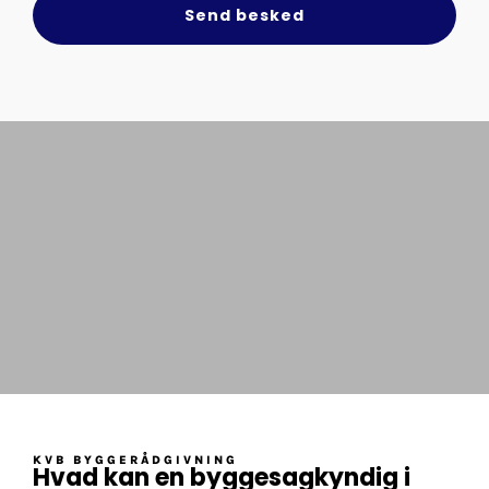
Send besked
KVB BYGGERÅDGIVNING
Hvad kan en byggesagkyndig i