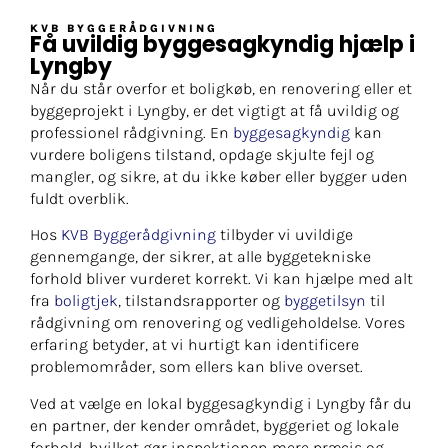
KVB BYGGERÅDGIVNING
Få uvildig byggesagkyndig hjælp i
Lyngby
Når du står overfor et boligkøb, en renovering eller et
byggeprojekt i Lyngby, er det vigtigt at få uvildig og
professionel rådgivning. En
byggesagkyndig
kan
vurdere boligens tilstand, opdage skjulte fejl og
mangler, og sikre, at du ikke køber eller bygger uden
fuldt overblik.
Hos
KVB Byggerådgivning
tilbyder vi uvildige
gennemgange, der sikrer, at alle byggetekniske
forhold bliver vurderet korrekt. Vi kan hjælpe med alt
fra
boligtjek
, tilstandsrapporter og
byggetilsyn
til
rådgivning om renovering og vedligeholdelse. Vores
erfaring betyder, at vi hurtigt kan identificere
problemområder, som ellers kan blive overset.
Ved at vælge en lokal byggesagkyndig i Lyngby får du
en partner, der kender området, byggeriet og lokale
forhold, hvilket gør inspektionen mere præcis og