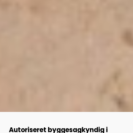
Autoriseret byggesagkyndig i