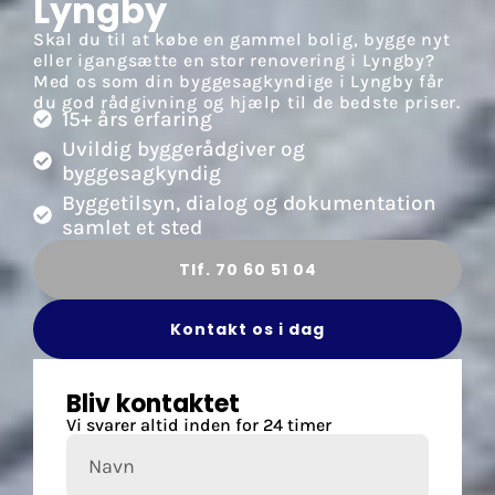
Lyngby
Skal du til at købe en gammel bolig, bygge nyt
eller igangsætte en stor renovering i Lyngby?
Med os som din byggesagkyndige i Lyngby får
du god rådgivning og hjælp til de bedste priser.
15+ års erfaring
Uvildig byggerådgiver og
byggesagkyndig
Byggetilsyn, dialog og dokumentation
samlet et sted
Tlf. 70 60 51 04
Kontakt os i dag
Bliv kontaktet
Vi svarer altid inden for 24 timer