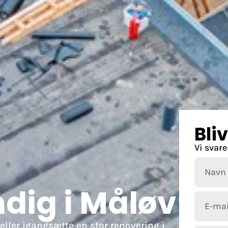
Bli
Vi svare
ig i Måløv
eller igangsætte en stor renovering i