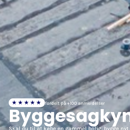
★★★★★
fordelt på +100 anmeldelser
Byggesagkynd
Skal du til at købe en gammel bolig, bygge nyt 