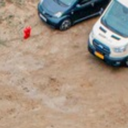
side
Ydelser
Om os
Vilkår og betingelser