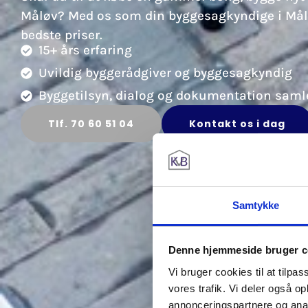
Måløv? Med os som din byggesagkyndige i Måløv
bedste priser.
15+ års erfaring
Uvildig byggerådgiver og byggesagkyndig
Byggetilsyn, dialog og dokumentation samle
Tlf. 70 60 51 04
Kontakt os i dag
Samtykke
Denne hjemmeside bruger c
Vi bruger cookies til at tilpas
vores trafik. Vi deler også 
annonceringspartnere og anal