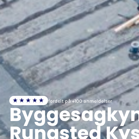
★★★★★
fordelt på +100 anmeldelser
Byggesagkyn
Rungsted Kys