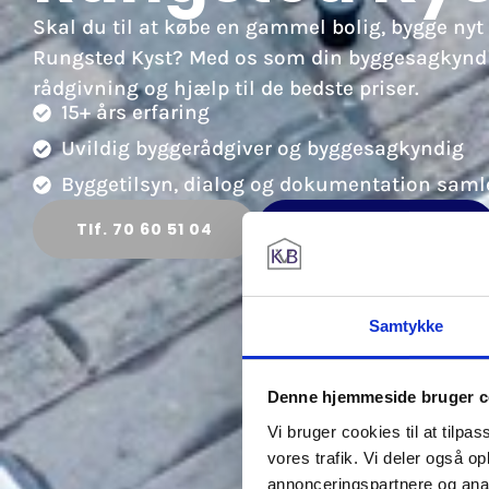
Skal du til at købe en gammel bolig, bygge nyt 
Rungsted Kyst? Med os som din byggesagkyndig
rådgivning og hjælp til de bedste priser.
15+ års erfaring
Uvildig byggerådgiver og byggesagkyndig
Byggetilsyn, dialog og dokumentation samle
Tlf. 70 60 51 04
Kontakt os i dag
Samtykke
Denne hjemmeside bruger c
Vi bruger cookies til at tilpas
vores trafik. Vi deler også 
annonceringspartnere og anal