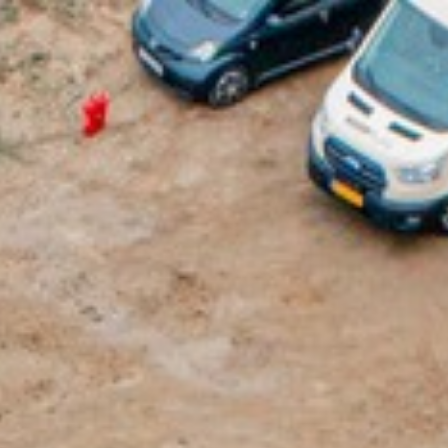
side
Ydelser
Om os
Vilkår og betingelser