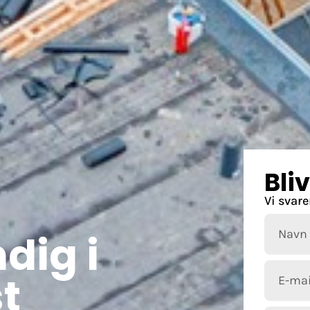
Bli
Vi svare
dig i
t