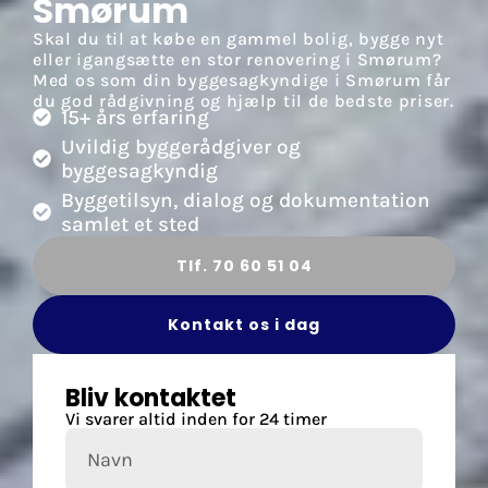
Smørum
Skal du til at købe en gammel bolig, bygge nyt
eller igangsætte en stor renovering i Smørum?
Med os som din byggesagkyndige i Smørum får
du god rådgivning og hjælp til de bedste priser.
15+ års erfaring
Uvildig byggerådgiver og
byggesagkyndig
Byggetilsyn, dialog og dokumentation
samlet et sted
Tlf. 70 60 51 04
Kontakt os i dag
Bliv kontaktet
Vi svarer altid inden for 24 timer