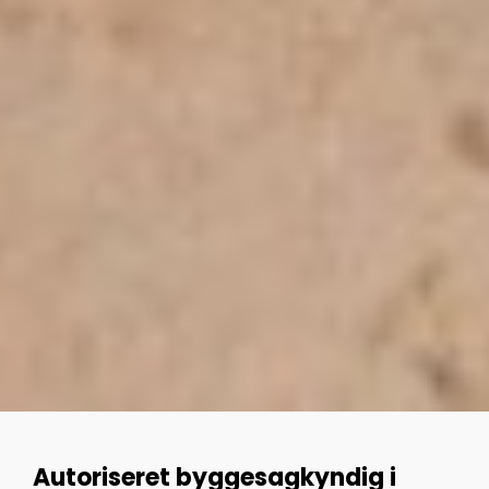
Autoriseret byggesagkyndig i