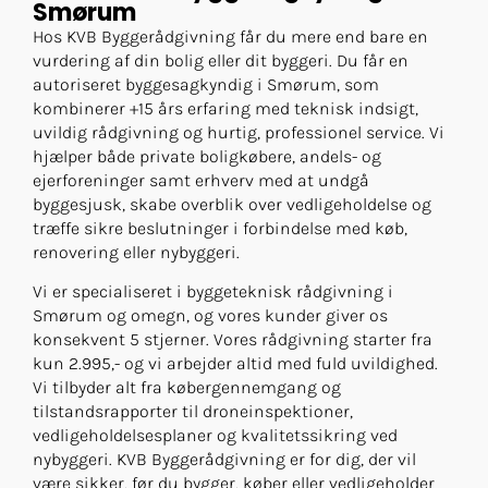
Smørum
Hos KVB Byggerådgivning får du mere end bare en
vurdering af din bolig eller dit byggeri. Du får en
autoriseret byggesagkyndig i Smørum, som
kombinerer +15 års erfaring med teknisk indsigt,
uvildig rådgivning og hurtig, professionel service. Vi
hjælper både private boligkøbere, andels- og
ejerforeninger samt erhverv med at undgå
byggesjusk, skabe overblik over vedligeholdelse og
træffe sikre beslutninger i forbindelse med køb,
renovering eller nybyggeri.
Vi er specialiseret i byggeteknisk rådgivning i
Smørum og omegn, og vores kunder giver os
konsekvent 5 stjerner. Vores rådgivning starter fra
kun 2.995,- og vi arbejder altid med fuld uvildighed.
Vi tilbyder alt fra købergennemgang og
tilstandsrapporter til droneinspektioner,
vedligeholdelsesplaner og kvalitetssikring ved
nybyggeri. KVB Byggerådgivning er for dig, der vil
være sikker, før du bygger, køber eller vedligeholder