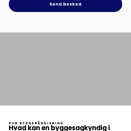
Send besked
KVB BYGGERÅDGIVNING
Hvad kan en byggesagkyndig i