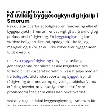
KVB BYGGERÅDGIVNING
Få uvildig byggesagkyndig hjælp i
Smørum
Når du står overfor et boligkøb, en renovering eller et
byggeprojekt i Smørum, er det vigtigt at få uvildig og
professionel rådgivning. En
byggesagkyndig
kan
vurdere boligens tilstand, opdage skjulte fejl og
mangler, og sikre, at du ikke køber eller bygger uden
fuldt overblik.
Hos
KVB Byggerådgivning
tilbyder vi uvildige
gennemgange, der sikrer, at alle byggetekniske
forhold bliver vurderet korrekt. Vi kan hjælpe med alt
fra
boligtjek
, tilstandsrapporter og
byggetilsyn
til
rådgivning om renovering og vedligeholdelse. Vores
erfaring betyder, at vi hurtigt kan identificere
problemområder, som ellers kan blive overset.
Ved at vælge en lokal byggesagkyndig i Smørum får
du en partner, der kender området, byggeriet og