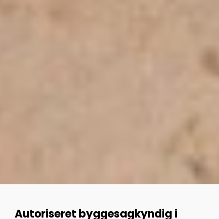
Autoriseret byggesagkyndig i