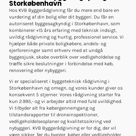
Storkøbenhavn
Hos KVB Byggerådgivning får du mere end bare en
vurdering af din bolig eller dit byggeri. Du får en
autoriseret byggesagkyndig i Storkøbenhavn, som
kombinerer +15 års erfaring med teknisk indsigt,
uvildig rådgivning og hurtig, professionel service. Vi
hjælper både private boligkøbere, andels- og
ejerforeninger samt erhverv med at undgå
byggesjusk, skabe overblik over vedligeholdelse og
træffe sikre beslutninger i forbindelse med køb,
renovering eller nybyggeri.
Vi er specialiseret i byggeteknisk rådgivning i
Storkøbenhavn og omegn, og vores kunder giver os
konsekvent 5 stjerner. Vores rådgivning starter fra
kun 2.995,- og vi arbejder altid med fuld uvildighed.
Vi tilbyder alt fra købergennemgang og
tilstandsrapporter til droneinspektioner,
vedligeholdelsesplaner og kvalitetssikring ved
nybyggeri. KVB Byggerådgivning er for dig, der vil
være sikker, før du bygger, køber eller vedligeholder