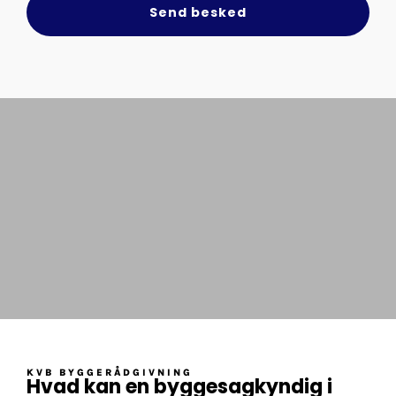
Send besked
KVB BYGGERÅDGIVNING
Hvad kan en byggesagkyndig i