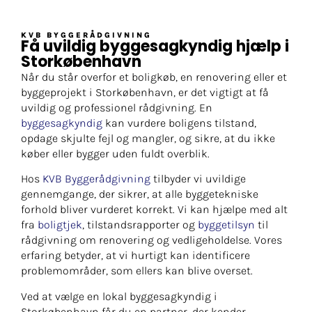
KVB BYGGERÅDGIVNING
Få uvildig byggesagkyndig hjælp i
Storkøbenhavn
Når du står overfor et boligkøb, en renovering eller et
byggeprojekt i Storkøbenhavn, er det vigtigt at få
uvildig og professionel rådgivning. En
byggesagkyndig
kan vurdere boligens tilstand,
opdage skjulte fejl og mangler, og sikre, at du ikke
køber eller bygger uden fuldt overblik.
Hos
KVB Byggerådgivning
tilbyder vi uvildige
gennemgange, der sikrer, at alle byggetekniske
forhold bliver vurderet korrekt. Vi kan hjælpe med alt
fra
boligtjek
, tilstandsrapporter og
byggetilsyn
til
rådgivning om renovering og vedligeholdelse. Vores
erfaring betyder, at vi hurtigt kan identificere
problemområder, som ellers kan blive overset.
Ved at vælge en lokal byggesagkyndig i
Storkøbenhavn får du en partner, der kender