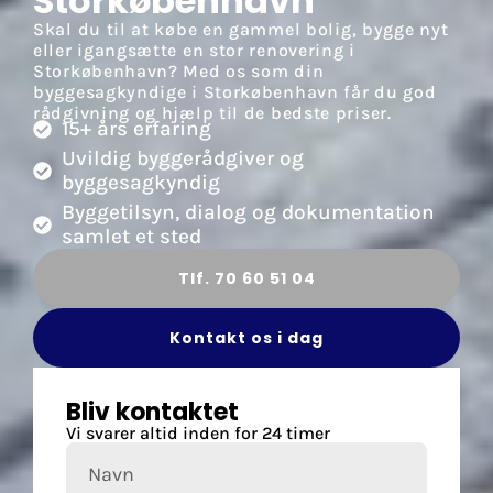
Storkøbenhavn
Skal du til at købe en gammel bolig, bygge nyt
eller igangsætte en stor renovering i
Storkøbenhavn? Med os som din
byggesagkyndige i Storkøbenhavn får du god
rådgivning og hjælp til de bedste priser.
15+ års erfaring
Uvildig byggerådgiver og
byggesagkyndig
Byggetilsyn, dialog og dokumentation
samlet et sted
Tlf. 70 60 51 04
Kontakt os i dag
Bliv kontaktet
Vi svarer altid inden for 24 timer