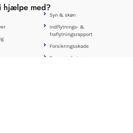
i hjælpe med?
Syn & skøn
ver
Indflytnings- &
fraflytningsrapport
ig
Forsikringsskade
Termografering
ng &
retning
Kontrakt-, materiale-, tegning- &
funderingsgennemgang
eholdelse
Fugt & skimmel
ng
Droneinspektion
 gennemgang
Boligtjek