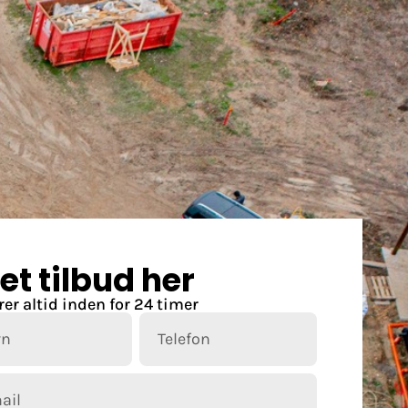
Referencer
Kontakt
Tlf. 70 60 51 04
et tilbud her
rer altid inden for 24 timer