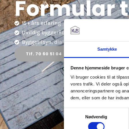
Formular t
15+ års erfaring
Uvildig byggerådgiver og byggesagkyndig
Byggetilsyn, dialog og dokumentation sam
Samtykke
Tlf. 70 60 51 04
Kontakt os i dag
Denne hjemmeside bruger c
Vi bruger cookies til at tilpas
vores trafik. Vi deler også 
annonceringspartnere og anal
dem, eller som de har indsaml
Samtykkevalg
Nødvendig