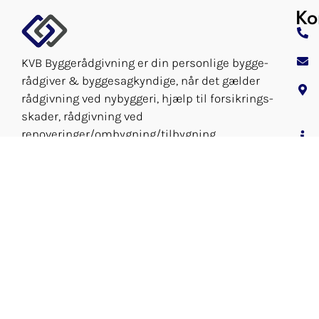
Ko
KVB Byggerådgivning er din personlige bygge­
rådgiver & bygge­sagkyndige, når det gælder
rådgivning ved nybyggeri, hjælp til forsikrings­
skader, rådgivning ved
renoveringer/ombygning/tilbygning.
Vi tilbyder vores ydelser på Sjælland, Lolland-
Falster, Møn, Fyn, Bornholm og de
omkringliggende øer.