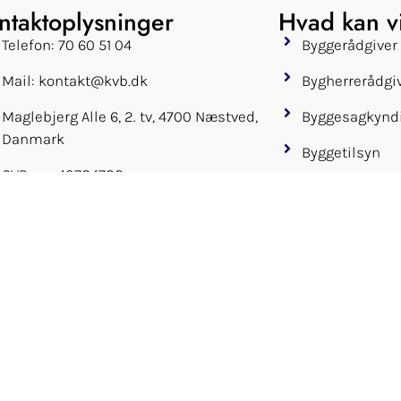
ntaktoplysninger
Hvad kan v
Telefon: 70 60 51 04
Byggerådgiver
Mail: kontakt@kvb.dk
Bygherrerådgi
Maglebjerg Alle 6, 2. tv, 4700 Næstved,
Byggesagkynd
Danmark
Byggetilsyn
CVR-nr.: 42784788
Førgennemga
afleveringsfor
Drift & vedlig
Køberrådgivni
1-års & 5-års